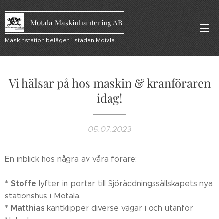
Motala Maskinhantering AB
Maskinstation belägen i staden Motala
Vi hälsar på hos maskin & kranföraren
idag!
05.07.2023
En inblick hos några av våra förare:
* Stoffe
lyfter in portar till Sjöräddningssällskapets nya
stationshus i Motala.
* Matthias
kantklipper diverse vägar i och utanför