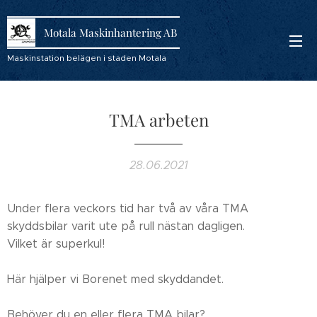
Motala Maskinhantering AB
Maskinstation belägen i staden Motala
TMA arbeten
28.06.2021
Under flera veckors tid har två av våra TMA
skyddsbilar varit ute på rull nästan dagligen.
Vilket är superkul!
Här hjälper vi Borenet med skyddandet.
Behöver du en eller flera TMA bilar?