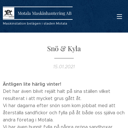
Motala Maskinhantering AB
Maskinstation belägen i staden Motala
Snö & Kyla
15.01.2021
Äntligen lite härlig vinter!
Det har även blivit rejält halt på sina ställen vilket
resulterat i att mycket grus gått åt.
Vi har dagarna efter snön som kom jobbat med att
återställa sandfickor och fylla på åt både oss själva och
andra företag i Motala.
Vi har även hunnit fylla på några gröna sandboxar.