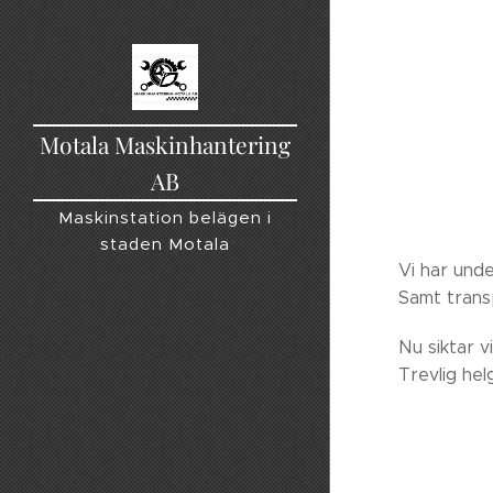
Motala Maskinhantering
AB
Maskinstation belägen i
staden Motala
Vi har unde
Samt trans
Nu siktar v
Trevlig helg