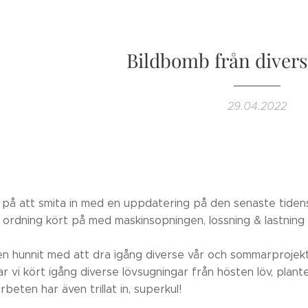
Bildbomb från divers
29.04.2022
 på att smita in med en uppdatering på den senaste tiden
gt ordning kört på med maskinsopningen, lossning & lastnin
en hunnit med att dra igång diverse vår och sommarprojekt
r vi kört igång diverse lövsugningar från hösten löv, plant
beten har även trillat in, superkul!