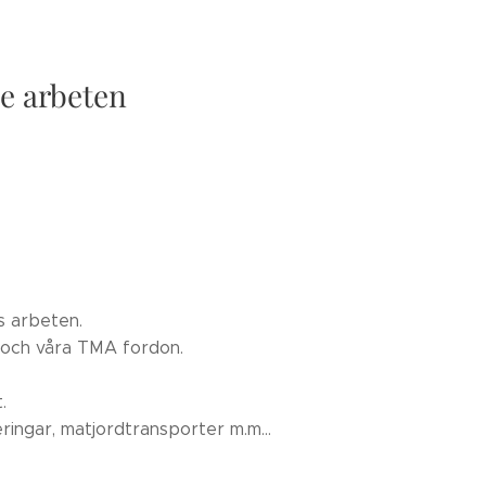
e arbeten
s arbeten.
g och våra TMA fordon.
.
eringar, matjordtransporter m.m...